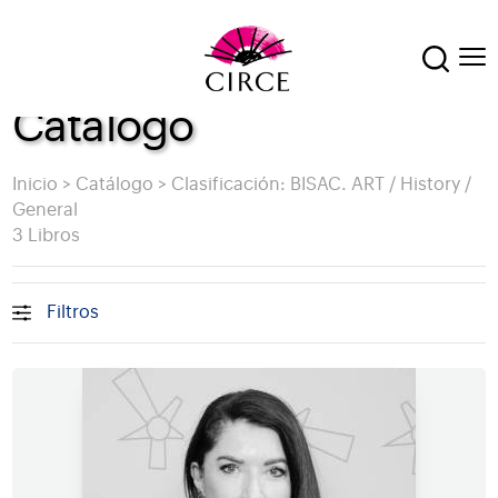
Catálogo
Inicio
>
Catálogo
>
Clasificación: BISAC. ART / History /
General
3 Libros
Filtros