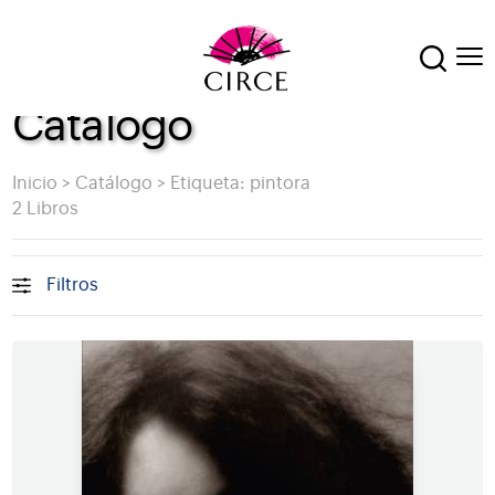
Catálogo
Inicio
>
Catálogo
>
Etiqueta: pintora
2 Libros
Filtros