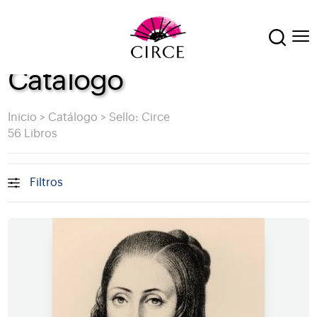
Catálogo
Inicio
>
Catálogo
>
Sello: Circe
56 Libros
Filtros