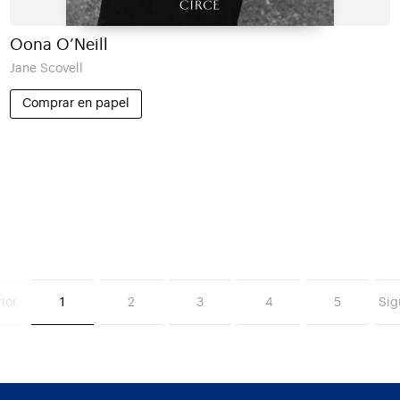
Oona O’Neill
Jane Scovell
Comprar en papel
ior
1
2
3
4
5
Sig