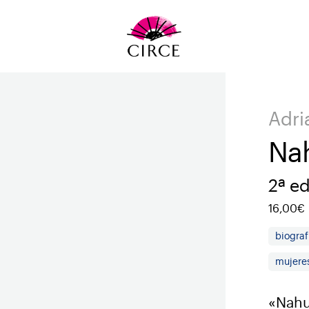
Adri
Nah
2ª ed
16,00€
biograf
mujere
«Nahu