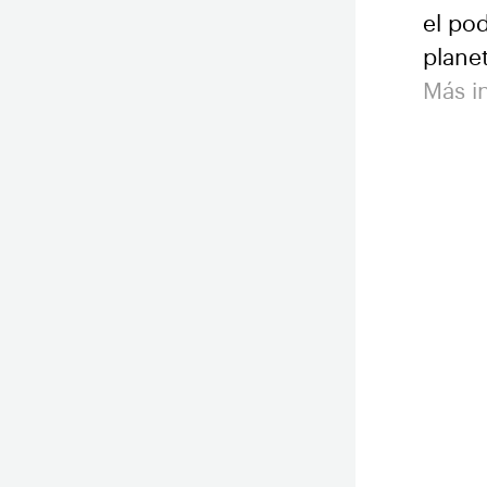
el pod
planet
Más i