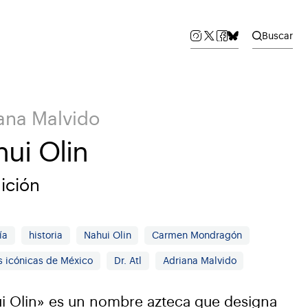
Buscar
ana Malvido
ui Olin
ición
ía
historia
Nahui Olin
Carmen Mondragón
s icónicas de México
Dr. Atl
Adriana Malvido
i Olin» es un nombre azteca que designa