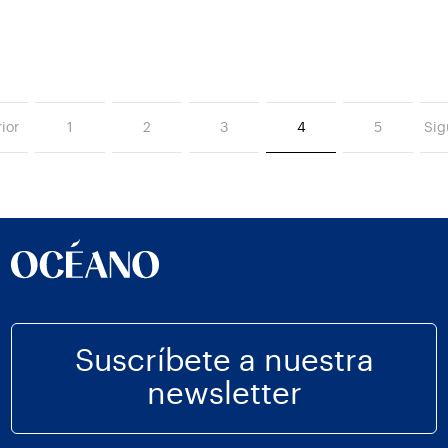
ior
1
2
3
4
5
Sig
Suscríbete a nuestra
newsletter